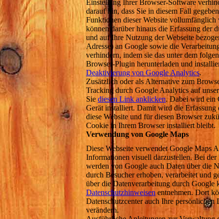
Einstellung Ihrer Browser-Software verhin
darauf hin, dass Sie in diesem Fall gegeben
Funktionen dieser Website vollumfänglich
können darüber hinaus die Erfassung der d
und auf Ihre Nutzung der Webseite bezogen
Adresse) an Google sowie die Verarbeitun
verhindern, indem sie das unter dem folge
Browser-Plugin herunterladen und installie
Deaktivierung von Google Analytics
.
Zusätzlich oder als Alternative zum Brow
Tracking durch Google Analytics auf unser
Sie
diesen Link anklicken
. Dabei wird ein
Gerät installiert. Damit wird die Erfassung
diese Website und für diesen Browser zukün
Cookie in Ihrem Browser installiert bleibt.
Verwendung von Google Maps
Diese Webseite verwendet Google Maps A
Informationen visuell darzustellen. Bei d
werden von Google auch Daten über die N
durch Besucher erhoben, verarbeitet und g
über die Datenverarbeitung durch Google
Datenschutzhinweisen
entnehmen. Dort kö
Datenschutzcenter auch Ihre persönlichen 
verändern.
Ausführliche Anleitungen zur Verwaltung 