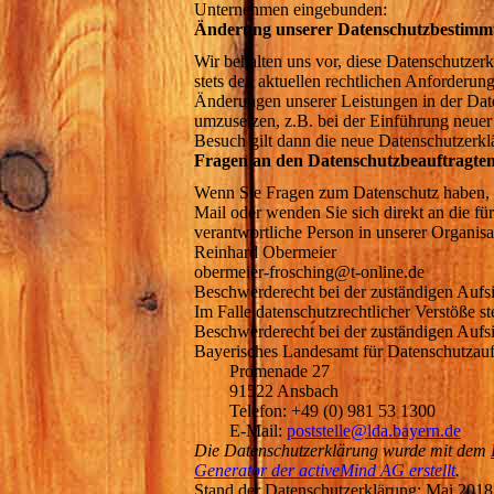
Unternehmen eingebunden:
Änderung unserer Datenschutzbestim
Wir behalten uns vor, diese Datenschutzerk
stets den aktuellen rechtlichen Anforderun
Änderungen unserer Leistungen in der Dat
umzusetzen, z.B. bei der Einführung neuer 
Besuch gilt dann die neue Datenschutzerkl
Fragen an den Datenschutzbeauftragte
Wenn Sie Fragen zum Datenschutz haben, sc
Mail oder wenden Sie sich direkt an die fü
verantwortliche Person in unserer Organisa
Reinhard Obermeier
obermeier-frosching@t-online.de
Beschwerderecht bei der zuständigen A
Im Falle datenschutzrechtlicher Verstöße s
Beschwerderecht bei der zuständigen Aufs
Bayerisches Landesamt für Datenschutzau
Promenade 27
91522 Ansbach
Telefon: +49 (0) 981 53 1300
E-Mail:
poststelle@lda.bayern.de
Die Datenschutzerklärung wurde mit dem
Generator der activeMind AG erstellt
.
Stand der Datenschutzerklärung: Mai 2018