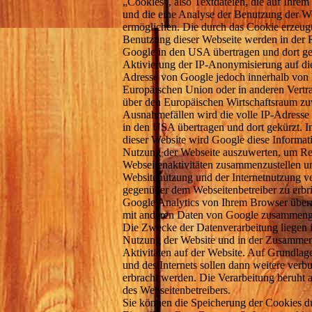
„Cookies“, also Textdateien, die auf Ihre
und die eine Analyse der Benutzung der We
ermöglichen. Die durch das Cookie erzeugt
Benutzung dieser Webseite werden in der 
Google in den USA übertragen und dort ge
Aktivierung der IP-Anonymisierung auf die
Adresse von Google jedoch innerhalb von M
Europäischen Union oder in anderen Vert
über den Europäischen Wirtschaftsraum zuv
Ausnahmefällen wird die volle IP-Adresse
in den USA übertragen und dort gekürzt. I
dieser Website wird Google diese Informat
Nutzung der Webseite auszuwerten, um Rep
Webseitenaktivitäten zusammenzustellen u
Websitenutzung und der Internetnutzung v
gegenüber dem Webseitenbetreiber zu erb
Google Analytics von Ihrem Browser übermi
mit anderen Daten von Google zusammeng
Die Zwecke der Datenverarbeitung liegen 
Nutzung der Website und in der Zusammen
Aktivitäten auf der Website. Auf Grundlag
und des Internets sollen dann weitere verb
erbracht werden. Die Verarbeitung beruht a
des Webseitenbetreibers.
Sie können die Speicherung der Cookies d