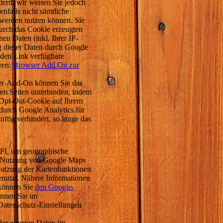
dern; wir weisen Sie jedoch
enfalls nicht sämtliche
 werden nutzen können. Sie
urch das Cookie erzeugten
en Daten (inkl. Ihrer IP-
g dieser Daten durch Google
nden Link verfügbare
ren:
Browser Add On zur
ser-Add-On können Sie das
en Seiten unterbinden, indem
 Opt-Out-Cookie auf Ihrem
 durch Google Analytics für
ftig verhindert, so lange das
PI, um geographische
er Nutzung von Google Maps
utzung der Kartenfunktionen
enutzt. Nähere Informationen
 können Sie
den Google-
nnen Sie im
Datenschutz-Einstellungen
der eigenen Daten im