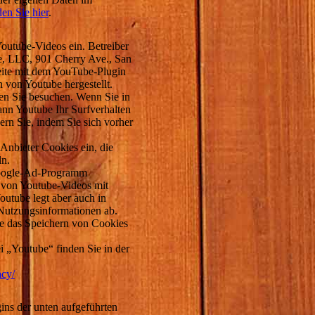
en Sie hier
.
Youtube-Videos ein. Betreiber
be, LLC, 901 Cherry Ave., San
ite mit dem YouTube-Plugin
 von Youtube hergestellt.
ten Sie besuchen. Wenn Sie in
ann Youtube Ihr Surfverhalten
ern Sie, indem Sie sich vorher
 Anbieter Cookies ein, die
ln.
Google-Ad-Programm
n von Youtube-Videos mit
utube legt aber auch in
Nutzungsinformationen ab.
ie das Speichern von Cookies
 „Youtube“ finden Sie in der
acy/
ins der unten aufgeführten