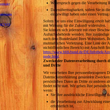
Widerspruch gegen die Verarbeitung I
ontakt
Datenübertragbarkeit, sofern Sie in d
eingewilligt haben oder einen Vertrag
pressum
Sofern Sie uns eine Einwilligung erteilt ha
SGVO
mit Wirkung für die Zukunft widerrufen.
Sie können sich jederzeit mit einer Beschw
Aufsichtsbehörde wenden. Ihre zuständige 
nach dem Bundesland Ihres Wohnsitzes, Ihr
mutmaßlichen Verletzung. Eine Liste der A
nichtöffentlichen Bereich) mit Anschrift fin
https://www.bfdi.bund.de/DE/Infothek/Ansc
node.html
.
Zwecke der Datenverarbeitung durch die
und Dritte
Wir verarbeiten Ihre personenbezogenen Da
Datenschutzerklärung genannten Zwecken.
persönlichen Daten an Dritte zu anderen 
findet nicht statt. Wir geben Ihre persönlic
wenn:
Sie Ihre ausdrückliche Einwilligung da
die Verarbeitung zur Abwicklung eines
erforderlich ist,