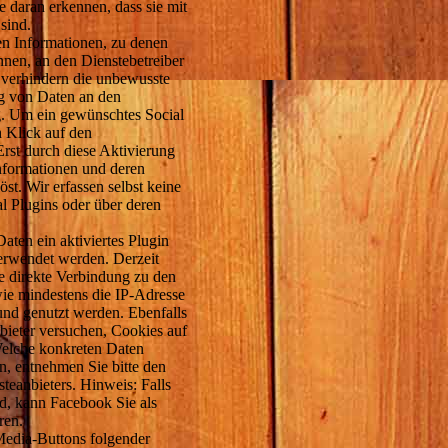
e daran erkennen, dass sie mit
sind.
n Informationen, zu denen
nen, an den Dienstebetreiber
 verhindern die unbewusste
g von Daten an den
g. Um ein gewünschtes Social
h Klick auf den
Erst durch diese Aktivierung
nformationen und deren
st. Wir erfassen selbst keine
l Plugins oder über deren
aten ein aktiviertes Plugin
verwendet werden. Derzeit
 direkte Verbindung zu den
ie mindestens die IP-Adresse
und genutzt werden. Ebenfalls
nbieter versuchen, Cookies auf
elche konkreten Daten
en, entnehmen Sie bitte den
teanbieters. Hinweis: Falls
nd, kann Facebook Sie als
ren.
Media-Buttons folgender