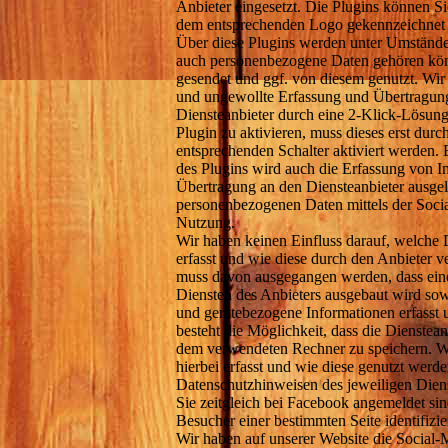
Anbieter eingesetzt. Die Plugins können Si
dem entsprechenden Logo gekennzeichnet 
Über diese Plugins werden unter Umstände
auch personenbezogene Daten gehören kön
gesendet und ggf. von diesem genutzt. Wir
und ungewollte Erfassung und Übertragun
Diensteanbieter durch eine 2-Klick-Lösun
Plugin zu aktivieren, muss dieses erst durc
entsprechenden Schalter aktiviert werden. 
des Plugins wird auch die Erfassung von I
Übertragung an den Diensteanbieter ausgelö
personenbezogenen Daten mittels der Socia
Nutzung.
Wir haben keinen Einfluss darauf, welche D
erfasst und wie diese durch den Anbieter 
muss davon ausgegangen werden, dass eine
Diensten des Anbieters ausgebaut wird sow
und gerätebezogene Informationen erfasst 
besteht die Möglichkeit, dass die Dienstea
dem verwendeten Rechner zu speichern. W
hierbei erfasst und wie diese genutzt werd
Datenschutzhinweisen des jeweiligen Diens
Sie zeitgleich bei Facebook angemeldet si
Besucher einer bestimmten Seite identifizie
Wir haben auf unserer Website die Social-