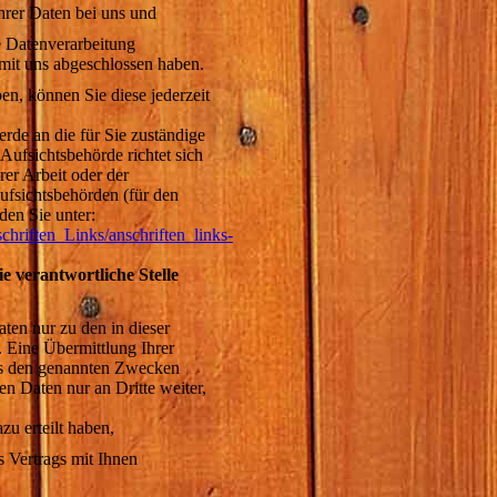
hrer Daten bei uns und
ie Datenverarbeitung
 mit uns abgeschlossen haben.
ben, können Sie diese jederzeit
erde an die für Sie zuständige
Aufsichtsbehörde richtet sich
er Arbeit oder der
ufsichtsbehörden (für den
den Sie unter:
hriften_Links/anschriften_links-
 verantwortliche Stelle
ten nur zu den in dieser
 Eine Übermittlung Ihrer
als den genannten Zwecken
hen Daten nur an Dritte weiter,
zu erteilt haben,
 Vertrags mit Ihnen