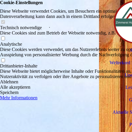
Cookie-Einstellungen
Diese Webseite verwendet Cookies, um Besuchern ein optimales Nutzerer
Datenverarbeitung kann dann auch in einem Drittland erfolgen. Weiter
.
Technisch notwendige
Diese Cookies sind zum Betrieb der Webseite notwendig, z.B. zum Sch
Analytische
Diese Cookies werden verwendet, um das Nutzererlebnis weiter zu optim
Ausspielung von personalisierter Werbung durch die Nachverfolgung de
Weltrekord 
Drittanbieter-Inhalte
Diese Webseite bietet möglicherweise Inhalte oder Funktionalitäten an,
Uns
Nutzeraktivität zu verfolgen oder ihre Angebote zu personalisieren und
Ablehnen
Alle akzeptieren
Lei
Speichern
Mehr Informationen
G
Aktuelle S
P