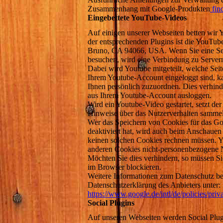
Zusammenhang mit Google-Produkten
find
Eingebettete YouTube-Videos
Auf einigen unserer Webseiten betten wir 
der entsprechenden Plugins ist die YouTu
Bruno, CA 94066, USA. Wenn Sie eine Se
besuchen, wird eine Verbindung zu Servern
Dabei wird Youtube mitgeteilt, welche Sei
Ihrem Youtube-Account eingeloggt sind, k
Ihnen persönlich zuzuordnen. Dies verhind
aus Ihrem Youtube-Account ausloggen.
Wird ein Youtube-Video gestartet, setzt der
Hinweise über das Nutzerverhalten samme
Wer das Speichern von Cookies für das 
deaktiviert hat, wird auch beim Anschaue
keinen solchen Cookies rechnen müssen. Yo
anderen Cookies nicht-personenbezogene 
Möchten Sie dies verhindern, so müssen S
im Browser blockieren.
Weitere Informationen zum Datenschutz bei
Datenschutzerklärung des Anbieters unter:
https://www.google.de/intl/de/policies/priv
Social Plugins
Auf unseren Webseiten werden Social Plug