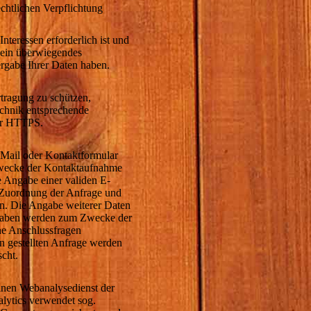
echtlichen Verpflichtung
nteressen erforderlich ist und
 ein überwiegendes
ergabe Ihrer Daten haben.
rtragung zu schützen,
chnik entsprechende
ber HTTPS.
E-Mail oder Kontaktformular
 Zwecke der Kontaktaufnahme
ie Angabe einer validen E-
r Zuordnung der Anfrage und
n. Die Angabe weiterer Daten
ngaben werden zum Zwecke der
he Anschlussfragen
n gestellten Anfrage werden
cht.
inen Webanalysedienst der
lytics verwendet sog.