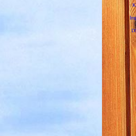
K
Im
D