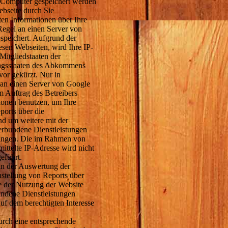
m Computer gespeichert werden
bseite durch Sie
en Informationen über Ihre
Regel an einen Server von
speichert. Aufgrund der
sen Webseiten, wird Ihre IP-
itgliedstaaten der
ragsstaaten des Abkommens
or gekürzt. Nur in
 an einen Server von Google
m Auftrag des Betreibers
ionen benutzen, um Ihre
orts über die
nd um weitere mit der
erbundene Dienstleistungen
ringen. Die im Rahmen von
ttelte IP-Adresse wird nicht
eführt.
in der Auswertung der
stellung von Reports über
e der Nutzung der Website
undene Dienstleistungen
uf dem berechtigten Interesse
urch eine entsprechende