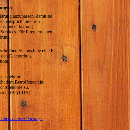
mungen
lärung anzupassen, damit sie
gen entspricht oder um
enschutzerklärung
Services. Für Ihren erneuten
ärung.
n
hreiben Sie uns bitte eine E-
r den Datenschutz
tion:
ufsichtsbehörte
teht dem Betroffenen ein
ichtsbehörde zu.
fsicht (BayLDA)
Datenschutzerklärungs-