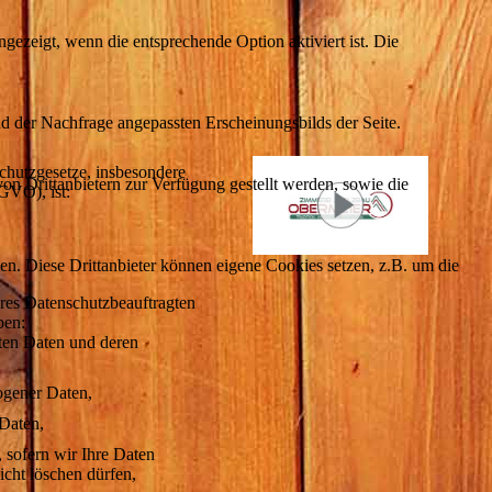
ezeigt, wenn die entsprechende Option aktiviert ist. Die
d der Nachfrage angepassten Erscheinungsbilds der Seite.
schutzgesetze, insbesondere
on Drittanbietern zur Verfügung gestellt werden, sowie die
VO), ist:
den. Diese Drittanbieter können eigene Cookies setzen, z.B. um die
res Datenschutzbeauftragten
ben:
rten Daten und deren
ogener Daten,
 Daten,
 sofern wir Ihre Daten
icht löschen dürfen,