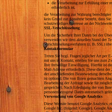
die Verarbeitung zur Erfüllung einer r
erforderlich ist,
die Verarbeitung zur Wahrung berechtigter I
kein Grund zur Annahme besteht, dass Sie
schutzwürdiges Interesse an der Nichtweit
SSL-Verschlüsselung
Um die Sicherheit Ihrer Daten bei der Übe
verwenden wir dem aktuellen Stand der Te
Verschlüsselungsverfahren (z. B. SSL) ü
Kontaktformular
Treten Sie bzgl. Fragen jeglicher Art per 
mit uns in Kontakt, erteilen Sie uns zum
Ihre freiwillige Einwilligung. Hierfür ist d
Mail-Adresse erforderlich. Diese dient de
der anschließenden Beantwortung derselbe
ist optional. Die von Ihnen gemachten A
Bearbeitung der Anfrage sowie für möglic
gespeichert. Nach Erledigung der von Ihne
personenbezogene Daten automatisch gelös
Verwendung von Google Analytics
Diese Website benutzt Google Analytics, e
Google Inc. (folgend: Google). Google Ana